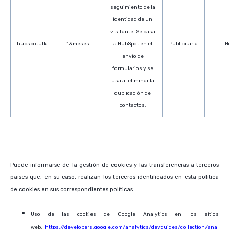
seguimiento de la
identidad de un
visitante. Se pasa
hubspotutk
13 meses
a HubSpot en el
Publicitaria
N
envío de
formularios y se
usa al eliminar la
duplicación de
contactos.
Puede informarse de la gestión de cookies y las transferencias a terceros
países que, en su caso, realizan los terceros identificados en esta política
de cookies en sus correspondientes políticas:
Uso de las cookies de Google Analytics en los sitios
web:
https://developers.google.com/analytics/devguides/collection/anal