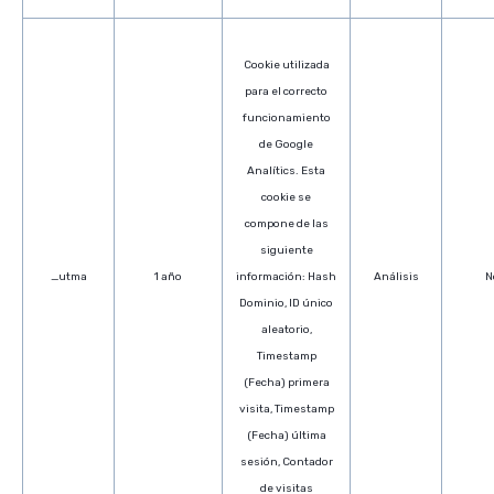
Cookie utilizada
para el correcto
funcionamiento
de Google
Analítics. Esta
cookie se
compone de las
siguiente
_utma
1 año
información: Hash
Análisis
N
Dominio, ID único
aleatorio,
Timestamp
(Fecha) primera
visita, Timestamp
(Fecha) última
sesión, Contador
de visitas