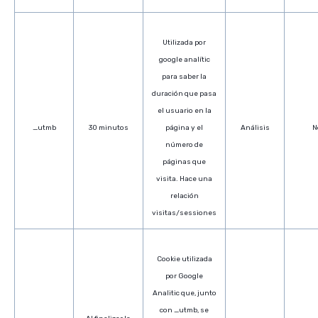
Utilizada por
google analític
para saber la
duración que pasa
el usuario en la
_utmb
30 minutos
página y el
Análisis
N
número de
páginas que
visita. Hace una
relación
visitas/sessiones
Cookie utilizada
por Google
Analitic que, junto
con _utmb, se