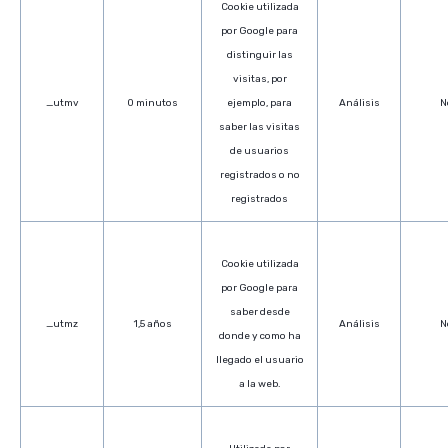
Cookie utilizada
por Google para
distinguir las
visitas, por
_utmv
0 minutos
ejemplo, para
Análisis
N
saber las visitas
de usuarios
registrados o no
registrados
Cookie utilizada
por Google para
saber desde
_utmz
1,5 años
Análisis
N
donde y como ha
llegado el usuario
a la web.