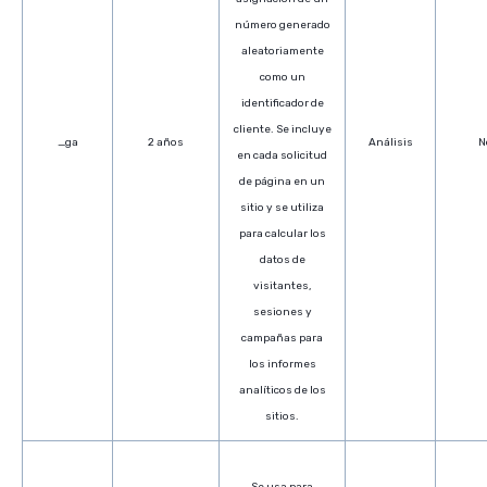
número generado
aleatoriamente
como un
identificador de
cliente. Se incluye
_ga
2 años
Análisis
N
en cada solicitud
de página en un
sitio y se utiliza
para calcular los
datos de
visitantes,
sesiones y
campañas para
los informes
analíticos de los
sitios.