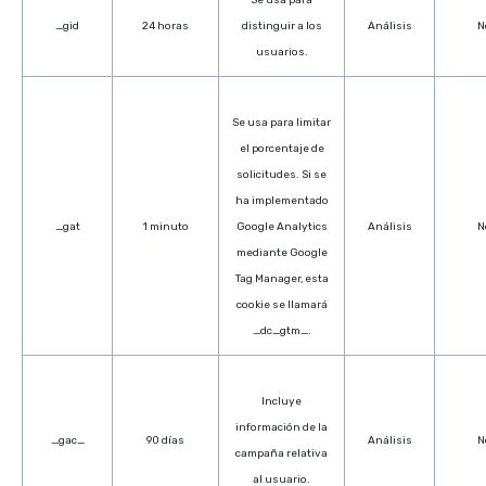
Se usa para
_gid
24 horas
distinguir a los
Análisis
N
usuarios.
Se usa para limitar
el porcentaje de
solicitudes. Si se
ha implementado
_gat
1 minuto
Google Analytics
Análisis
N
mediante Google
Tag Manager, esta
cookie se llamará
_dc_gtm_.
Incluye
información de la
_gac_
90 días
Análisis
N
campaña relativa
al usuario.