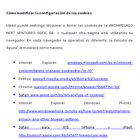
Cómo modificar la configuración de las cookies
Usted puede restringir, bloquear o borrar las cookies de la ARCHIPELAGO
NEXT VENTURES SGEIC SA o cualquier otra página web, utilizando su
navegador. En cada navegador la operativa es diferente, la función de
'Ayuda" le mostrará cómo hacerlo.
Internet Explorer:
windows.microsoft.com/es-xl/internet-
explorer/delete-manage-cookies#ie="ie-10"
FireFox:
support.mozilla.org/es/kb/Borrar%20cookies
Chrome:
support.google.com/chrome/answer/95647?hl="es"
Safari:
www.apple.com/es/privacy/use-of-cookies/
Internet Explorer (Windows Phone):
http://www.windowsphone.com/es-es/how-to/wp7/web/changing-
privacy-and-other-browser-settings
Safari para IOS (iPhone y iPad):
http://support.apple.com/kb/ht1677?viewlocale=eses