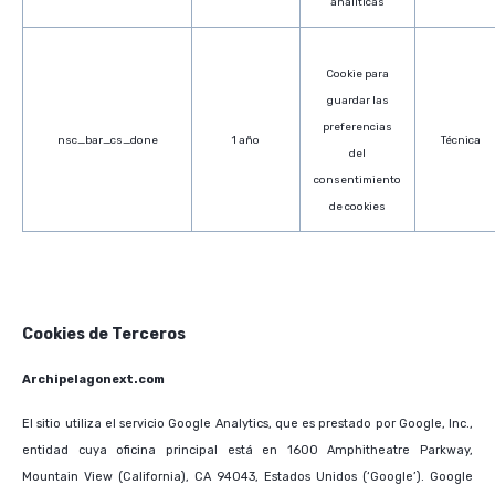
analíticas
Cookie para
guardar las
preferencias
nsc_bar_cs_done
1 año
Técnica
del
consentimiento
de cookies
Cookies de Terceros
Archipelagonext.com
El sitio utiliza el servicio Google Analytics, que es prestado por Google, Inc.,
entidad cuya oficina principal está en 1600 Amphitheatre Parkway,
Mountain View (California), CA 94043, Estados Unidos (‘Google’). Google