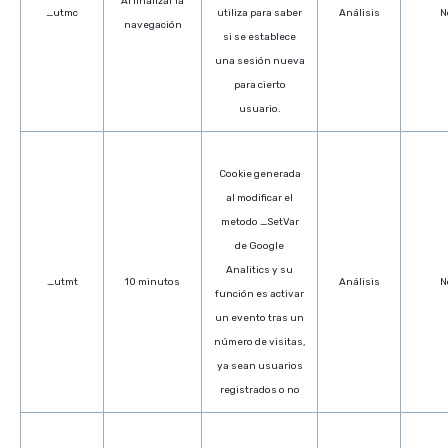
Al finalizar la
_utmc
utiliza para saber
Análisis
N
navegación
si se establece
una sesión nueva
para cierto
usuario.
Cookie generada
al modificar el
metodo _SetVar
de Google
Analitics y su
_utmt
10 minutos
Análisis
N
función es activar
un evento tras un
número de visitas,
ya sean usuarios
registrados o no