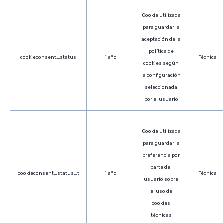
Cookie utilizada
para guardar la
aceptación de la
política de
cookieconsent_status
1 año
Técnica
cookies según
la configuración
seleccionada
por el usuario
Cookie utilizada
para guardar la
preferencia por
parte del
cookieconsent_status_t
1 año
Técnica
usuario sobre
el uso de
cookies
técnicas