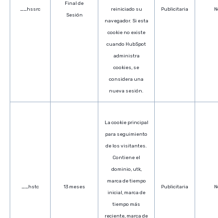
Final de
__hssrc
reiniciado su
Publicitaria
N
Sesión
navegador. Si esta
cookie no existe
cuando HubSpot
administra
cookies, se
considera una
nueva sesión.
La cookie principal
para seguimiento
de los visitantes.
Contiene el
dominio, utk,
marca de tiempo
__hstc
13 meses
Publicitaria
N
inicial, marca de
tiempo más
reciente, marca de