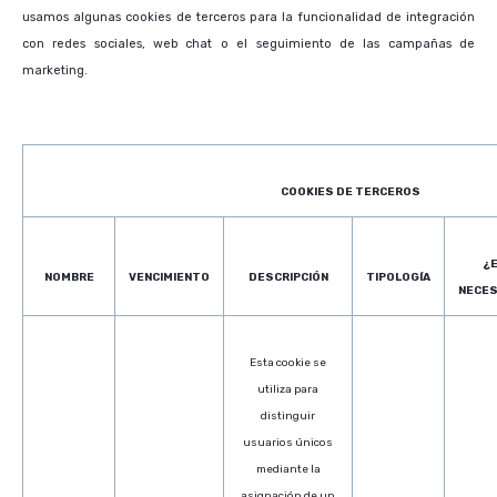
usamos algunas cookies de terceros para la funcionalidad de integración
con redes sociales, web chat o el seguimiento de las campañas de
marketing.
COOKIES DE TERCEROS
¿
NOMBRE
VENCIMIENTO
DESCRIPCIÓN
TIPOLOGÍA
NECES
Esta cookie se
utiliza para
distinguir
usuarios únicos
mediante la
asignación de un