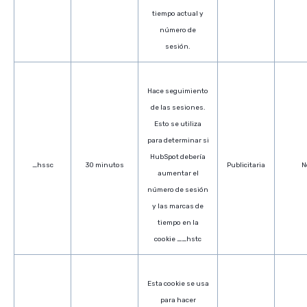
tiempo actual y
número de
sesión.
Hace seguimiento
de las sesiones.
Esto se utiliza
para determinar si
HubSpot debería
_hssc
30 minutos
Publicitaria
N
aumentar el
número de sesión
y las marcas de
tiempo en la
cookie __hstc
Esta cookie se usa
para hacer